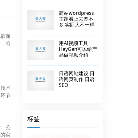
简站wordpress
主题看上去差不
多 实际大不一样
脱颖而
用AI视频工具
求，渝
HeyGen可以给产
品做视频介绍
日语网站建设 日
语网页制作 日语
SEO
和技术
个环节
标签
时，公
能的实