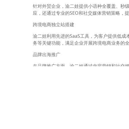
针对外贸企业，渝二娃提供小语种全覆盖、秒
应，还通过专业的SEO和社交媒体营销策略，
跨境电商独立站搭建
渝二娃利用先进的SaaS工具，为客户提供低
务等关键功能，满足企业开展跨境电商业务的
品牌出海推广
在品牌推广方面，渝二娃通过内容营销和社交
广经验，帮助企业在国际舞台上赢得全球消费
重庆渝二娃建站公司凭借丰富的行业经验、专
时代中脱颖而出。无论是外贸企业还是跨境电
企业在竞争激烈的市场中实现突破，赢得未来
渝二娃官网
http://www.yuerwa.com