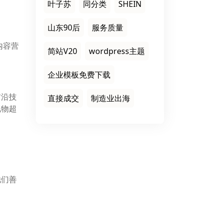
叶子苏
同分类
SHEIN
山东90后
服务质量
内容营
简站V20
wordpress主题
企业模板免费下载
前沿技
直接成交
制造业出海
现物超
他们善