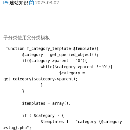
建站知识
2023-03-02
子分类使用父分类模板
 function f_category_template($template){

	$category = get_queried_object();

	if($category->parent !='0'){

		while($category->parent !='0'){

			$category = 
get_category($category->parent);

		}

	}

	$templates = array();

	if ( $category ) {

		$templates[] = "category-{$category-
>slug}.php";
