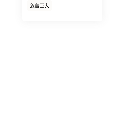
危害巨大
for enterprises
界