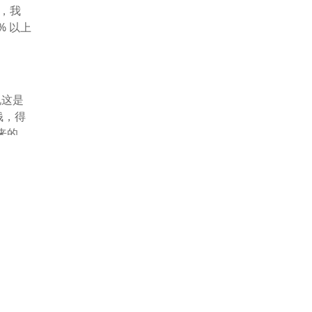
，我
% 以上
说这是
钱，得
来的
阅。
与投资
要找自
 会做
及时拿