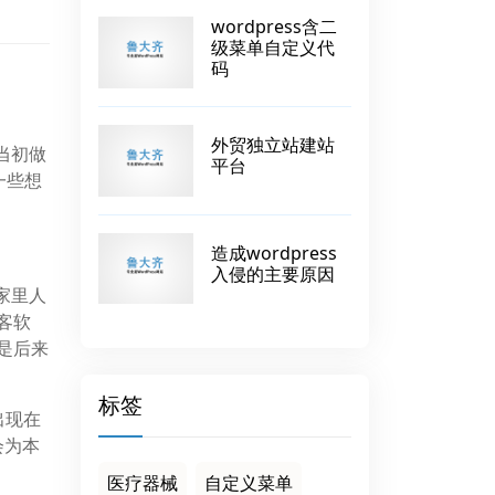
wordpress含二
级菜单自定义代
码
外贸独立站建站
己当初做
平台
一些想
造成wordpress
入侵的主要原因
家里人
客软
也是后来
标签
出现在
会为本
医疗器械
自定义菜单