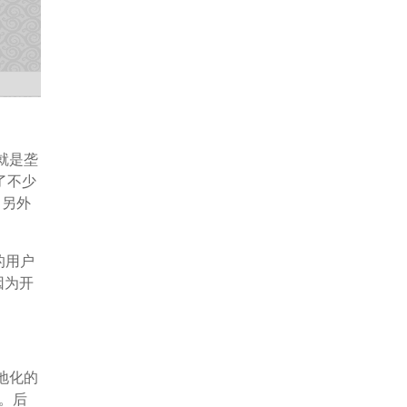
本就是垄
了不少
，另外
的用户
是因为开
本地化的
文。后