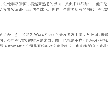
软件，让他非常震惊，看起来熟悉的界面，又似乎非常陌生。他在想
虑 WordPress 的全球化。现在，全世界所有的网站，有 20
的生意，又能为 WordPress 的开发者发工资，对 Matt 来
c 公司。公司有 70% 的收入是来自订阅，也就是用户可以每月花些
觉得 Automattic 公司最开始的这个商业模式，也直接影响了后进
公司也都采用这种简单的订阅模式。提供主题与插件，用户可以付费订
110 万美金，2014 年融了 1.6 亿美金。Matt 说创始人
们之间永远共享点什么，不管以后是不是分开。所以找投资人需
离。”
会找一些自己感兴趣的项目，他会问自己如果不做 WordPress
说自己不会干扰创业者，但当他们遇到问题打电话给他的时候，他会