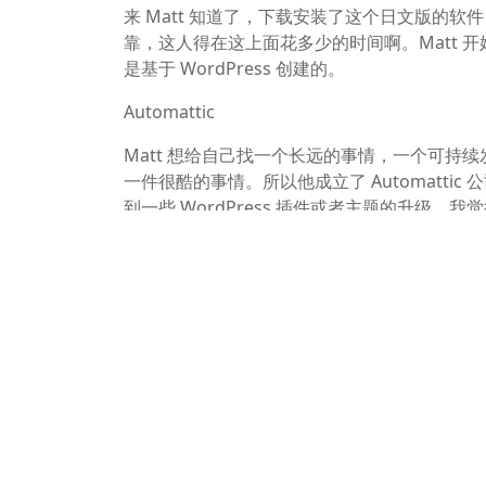
来 Matt 知道了，下载安装了这个日文版的
靠，这人得在这上面花多少的时间啊。Matt 开始考
是基于 WordPress 创建的。
Automattic
Matt 想给自己找一个长远的事情，一个可持续发展
一件很酷的事情。所以他成立了 Automatti
到一些 WordPress 插件或者主题的升级。我
WordPress 公司的商业模式，因为很多
公司一开始就有了些收入，后来也开始融资，第一轮是 
人之间的关系，有点像是跟别人有了小孩，他
己喜欢的，因为 “无论贫穷或富有，直到死才分
天使
Matt 作为天使投资人先后投资了几十个项目，他
些什么呢，这就是他要投资的项目。Matt 
起电话。