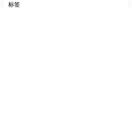
标签
生蚝传奇
Shenzhen Trade
用户体验
询盘鸭
建外贸网站
医疗器械
wordpress建跨境电商独立站
产品页面
独立站建站模板
实战经验