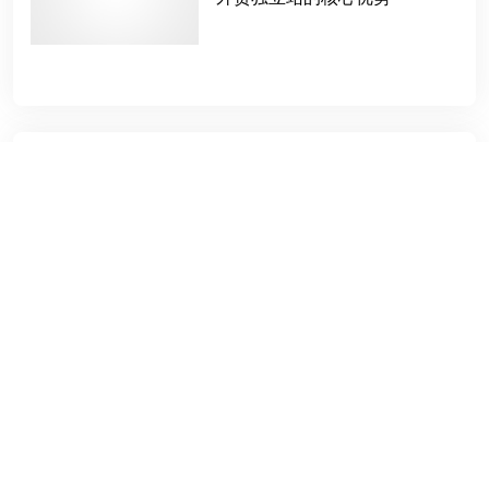
标签
多域名访问
独立建站专家
数据库用户名
贸易战
官方文档
模板制作
做外贸
通过ID获取分类目录名称
中山建站
山东外贸建站公司