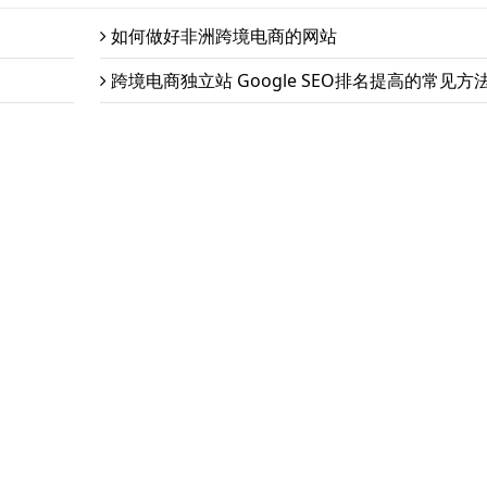
如何做好非洲跨境电商的网站
跨境电商独立站 Google SEO排名提高的常见方
义乌建跨境电商独立站需要注意的事项
山东使用wordpress建网站最多的是哪些行业
跨境电商在线商城为什么那么多人用WooComme
建
ient and multi-language independent foreign trade website 