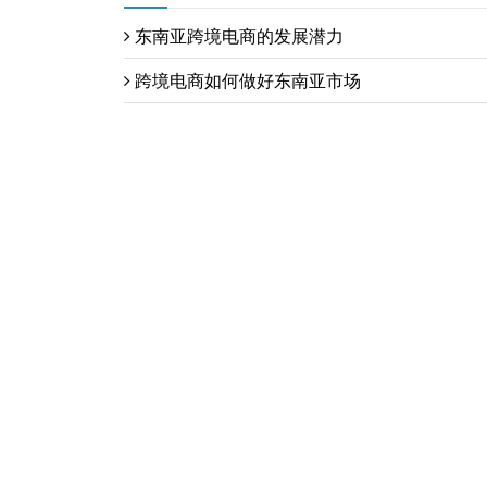
东南亚跨境电商的发展潜力
跨境电商如何做好东南亚市场
建一个外贸独立站大约多少钱
想做跨境电商的新手别被独立站的概念搞晕了
宁波跨境电商独立站建站的必要性与预算方案
Build an effic