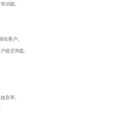
史等功能。
引潜在客户。
用户提交询盘。
。
车放弃率。
行。