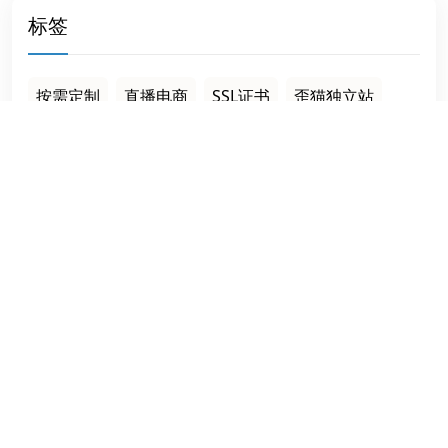
标签
按需定制
直播电商
SSL证书
歪猫独立站
韩国
天津外贸
北京无极花
随机文章
电商独立站
四川网络建站工作室
Build an efficient and multi-language independent
foreign trade website for enterprises