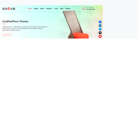
wordpress外贸B2B站建站案例
机械