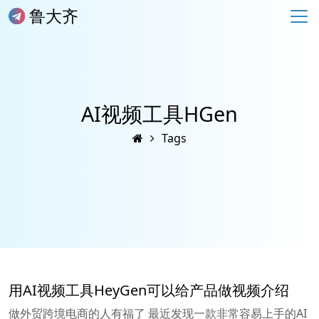
鲁大齐
AI视频工具HGen
Tags
用AI视频工具HeyGen可以给产品做视频介绍
做外贸跨境电商的人有福了 最近发现一款非常容易上手的AI