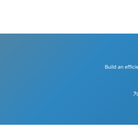
Build an effic
为