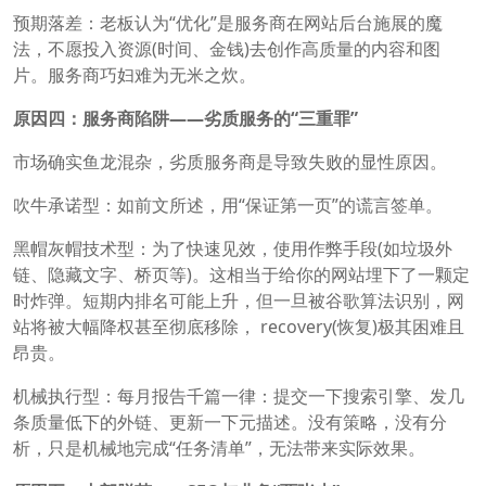
预期落差：老板认为“优化”是服务商在网站后台施展的魔
法，不愿投入资源(时间、金钱)去创作高质量的内容和图
片。服务商巧妇难为无米之炊。
原因四：服务商陷阱——劣质服务的“三重罪”
市场确实鱼龙混杂，劣质服务商是导致失败的显性原因。
吹牛承诺型：如前文所述，用“保证第一页”的谎言签单。
黑帽灰帽技术型：为了快速见效，使用作弊手段(如垃圾外
链、隐藏文字、桥页等)。这相当于给你的网站埋下了一颗定
时炸弹。短期内排名可能上升，但一旦被谷歌算法识别，网
站将被大幅降权甚至彻底移除， recovery(恢复)极其困难且
昂贵。
机械执行型：每月报告千篇一律：提交一下搜索引擎、发几
条质量低下的外链、更新一下元描述。没有策略，没有分
析，只是机械地完成“任务清单”，无法带来实际效果。