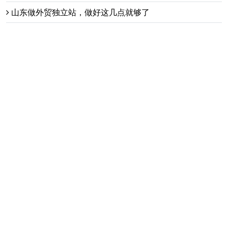
山东做外贸独立站，做好这几点就够了
外贸独立站建站前必要要知道的重点和难点在哪
最新动态
wordpress按栏目别名调用最
新内容
非洲市场前景广阔 B2B独立站
大有可为