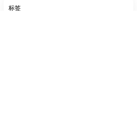
标签
wordpress机械
建站多少钱
做企业官网
无极花韩语建站
外品牌推
父页面
独立站建站费用
外贸底盘站模板
xunpanya
WP企业模板